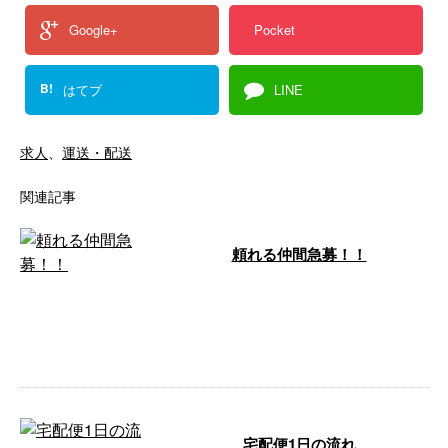
Google+
Pocket
B!
はてブ
LINE
求人
、
運送・配送
関連記事
頼れる仲間急募！！
宅配便の合同会社TASUKUでは、
業務拡大につき一緒に働いてくれ
る仲間を募集しています！ 未経
験で他 …
宅配便1日の流れ