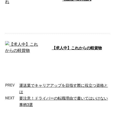
宅配便とは、その名の通り個人宅
へ荷物をお届けする仕事です！
弊社で携わっている大手運送会社
の仕事内容 …
【求人中】これからの軽貨物
軽貨物運送業を手がける『合同会
社TASUKU』は、ただいま新たな
委託ドライバーを募集しておりま
す。 …
PREV
運送業でキャリアアップを目指す際に役立つ資格と
は
NEXT
要注意！ドライバーの転職理由で書いてはいけない
事柄3選