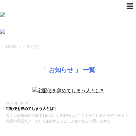
HOME
>
お知らせ
>
「 お知らせ 」 一覧
2023年7月10日
宅配便を辞めてしまう人とは⁈
皆さん軽貨物の応募で1番気になる部分はどこですか？仕事の内容？休日？
職場の雰囲気？ 求人で注目するところは色々あると思いますが …
お知らせ